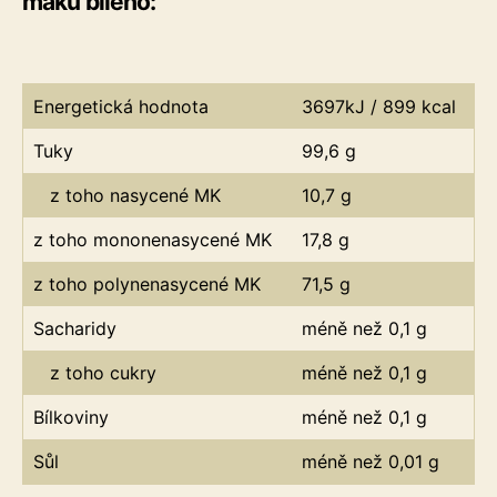
máku bílého:
Energetická hodnota
3697kJ / 899 kcal
Tuky
99,6 g
z toho nasycené MK
10,7 g
z toho mononenasycené MK
17,8 g
z toho polynenasycené MK
71,5 g
Sacharidy
méně než 0,1 g
z toho cukry
méně než 0,1 g
Bílkoviny
méně než 0,1 g
Sůl
méně než 0,01 g