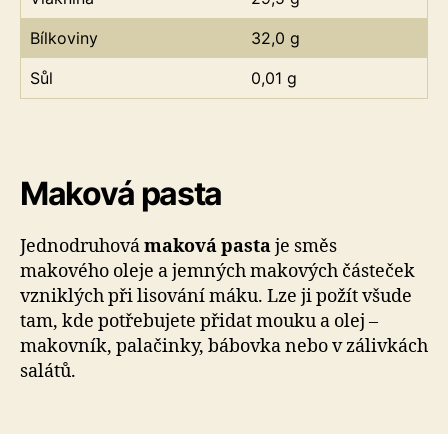
Bílkoviny
32,0 g
Sůl
0,01 g
Maková pasta
Jednodruhová
maková pasta
je směs
makového oleje a jemných makových částeček
vzniklých při lisování máku. Lze ji požít všude
tam, kde potřebujete přidat mouku a olej –
makovník, palačinky, bábovka nebo v zálivkách
salátů.