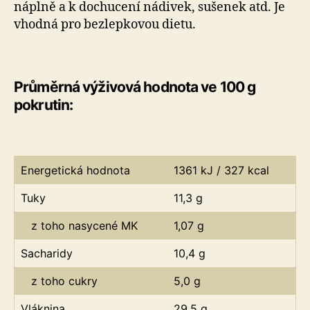
náplně a k dochucení nádivek, sušenek atd. Je
vhodná pro bezlepkovou dietu.
Průměrná výživová hodnota ve 100 g
pokrutin:
Energetická hodnota
1361 kJ / 327 kcal
Tuky
11,3 g
z toho nasycené MK
1,07 g
Sacharidy
10,4 g
z toho cukry
5,0 g
Vláknina
29,5 g