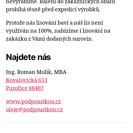
nevyrábíme. Balení do zákaznických obalů
probíhá těsně před expedicí výrobků.
Protože nás lisování baví a náš lis není
využíván na 100%, nabízíme i lisování na
zakázku z Vámi dodaných surovin.
Najdete nás
Ing. Roman Molík, MBA
Kovalovická 653
Pozořice 66407
www.podpoustkou.cz
oleje@podpoustkou.cz